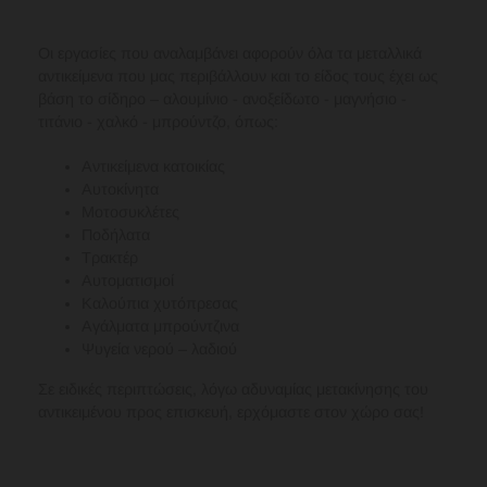
Οι εργασίες που αναλαμβάνει αφορούν όλα τα μεταλλικά
αντικείμενα που μας περιβάλλουν και το είδος τους έχει ως
βάση το σίδηρο – αλουμίνιο - ανοξείδωτο - μαγνήσιο -
τιτάνιο - χαλκό - μπρούντζο, όπως:
Αντικείμενα κατοικίας
Αυτοκίνητα
Μοτοσυκλέτες
Ποδήλατα
Τρακτέρ
Αυτοματισμοί
Καλούπια χυτόπρεσας
Αγάλματα μπρούντζινα
Ψυγεία νερού – λαδιού
Σε ειδικές περιπτώσεις, λόγω αδυναμίας μετακίνησης του
αντικειμένου προς επισκευή, ερχόμαστε στον χώρο σας!