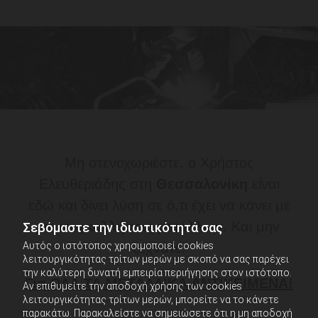
Μη στενοχωριέστε, ο Χρήστος
Ελευθεριάδης στη
Θεσσαλονίκη
είναι
εδώ και δίνει λύση σε ό,τι έχει να κάνει με
τις
συγκολλήσεις μετάλλων
. Και μην
Σεβόμαστε την ιδιωτικότητά σας
Αυτός ο ιστότοπος χρησιμοποιεί cookies
ξεχνάτε:
λειτουργικότητας τρίτων μερών με σκοπό να σας παρέχει
την καλύτερη δυνατή εμπειρία περιήγησης στον ιστότοπο.
Για ΟΛΑ ΤΑ ΜΕΤΑΛΛΙΚΑ ΑΝΤΙΚΕΙΜΕΝΑ!
Αν επιθυμείτε την αποδοχή χρήσης των cookies
λειτουργικότητας τρίτων μερών, μπορείτε να το κάνετε
παρακάτω. Παρακαλείστε να σημειώσετε ότι η μη αποδοχή