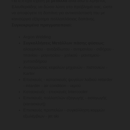
Για ό,τι έχει σχέση με
μέταλλο
είναι εδώ ο Χρήστος
Ελευθεριάδης να δώσει λύση στο πρόβλημά σας, ώστε
να αποφύγετε τη δαπάνη για αντικατάστασή του με
καινούργιο εξάρτημα πολλαπλάσιας δαπάνης.
Συγκεκριμένα πραγματοποιεί:
Argon Welding
Συγκολλήσεις Μετάλλων πάσης φύσεως
:
αλουμινίου - ανοξείδωτου - αντιμονίου - σιδήρου -
τιτανίου - μαγνησίου - χαλκού - μαντεμιού-
χυτοσιδήρου
Αναγομώσεις κεφαλών μηχανών - πιστονιών -
Karter
Επισκευές - κατασκευές ψυγείων λαδιού retarder
- intarder - air condition - νερού
Κατασκευές - επισκευές Intercooler
Επισκευές πολλαπλών εξαγωγής - εισαγωγής
(κατασκευή)
Επισκευές προπελών - συγκόλληση κορμών
εξωλέμβιων - jet ski