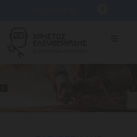
Τηλ.:
2310 54 67 60