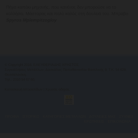
Πήγα καπάκι μηχανής, που κανένας δεν μπορούσε να το
κολλήσει. Μάστορας και πολύ καλός στη δουλειά του. Μπράβο.
Spyros Mplempitzogloy
© Copyright 2016, ΕΛΕΥΘΕΡΙΑΔΗΣ ΧΡΗΣΤΟΣ,
Συγκολλήσεις Μετάλλων, Δασκάλας Παπαθανασίου Βασιλικής 9, Τ.Κ. 54 629,
Θεσσαλονίκη,
Τηλ.:
2310 54 67 60
,
Κατασκευή Ιστοσελίδων | Χρυσός οδηγός
ΠΡΟΦΙΛ
ΙΣΤΟΡΙΚΟ
ΚΑΤΗΓΟΡΙΕΣ ΜΕΤΑΛΛΩΝ
ΔΟΥΛΕΙΕΣ ΜΑΣ
ΣΥΧΝΕΣ
ΕΡΩΤΗΣΕΙΣ
ΕΠΙΚΟΙΝΩΝΙΑ