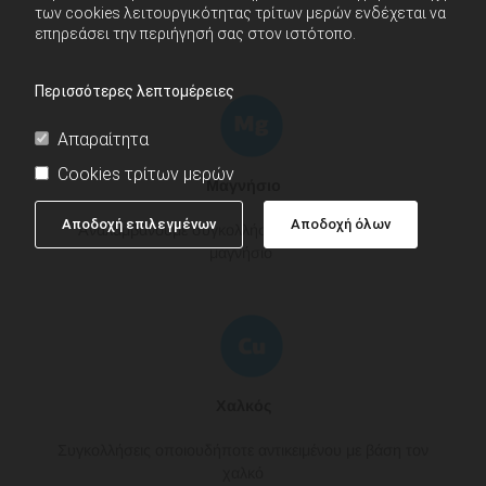
των cookies λειτουργικότητας τρίτων μερών ενδέχεται να
επηρεάσει την περιήγησή σας στον ιστότοπο.
Περισσότερες λεπτομέρειες
Απαραίτητα
Cookies τρίτων μερών
Μαγνήσιο
Αποδοχή επιλεγμένων
Αποδοχή όλων
Αναλαμβάνουμε συγκολλήσεις αντικειμένων από
μαγνήσιο
Χαλκός
Συγκολλήσεις οποιουδήποτε αντικειμένου με βάση τον
χαλκό