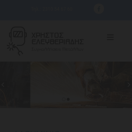
Τηλ.:
2310 54 67 60