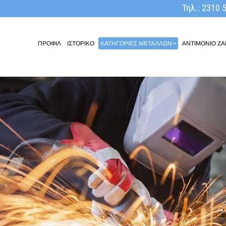
Τηλ.:
2310 5
ΠΡΟΦΙΛ
ΙΣΤΟΡΙΚΟ
ΚΑΤΗΓΟΡΙΕΣ ΜΕΤΑΛΛΩΝ
ANTIMONIO Z